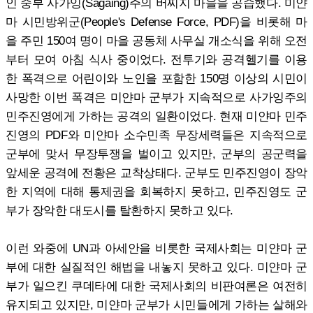
인 중부 사가잉(Sagaing)주의 버찌지 마을을 공습했다. 미얀
마 시민방위군(People's Defense Force, PDF)을 비롯해 마
을 주민 150여 명이 마을 공동체 사무실 개소식을 위해 오전
부터 모여 아침 식사 중이었다. 전투기와 공격헬기를 이용
한 폭격으로 어린이와 노인을 포함한 150명 이상의 시민이
사망한 이번 폭격은 미얀마 군부가 지속적으로 사가잉주의
민주진영에게 가하는 공격의 일환이었다. 현재 미얀마 민주
진영의 PDF와 미얀마 소수민족 무장세력들은 지속적으로
군부에 맞서 무장투쟁을 벌이고 있지만, 군부의 공군력을
앞세운 공격에 전황은 교착상태다. 군부도 민주진영이 장악
한 지역에 대해 통제권을 회복하지 못하고, 민주진영도 군
부가 장악한 대도시를 탈환하지 못하고 있다.
이런 와중에 UN과 아세안을 비롯한 국제사회는 미얀마 군
부에 대한 실질적인 해법을 내놓지 못하고 있다. 미얀마 군
부가 일으킨 쿠데타에 대한 국제사회의 비판여론은 여전히
유지되고 있지만, 미얀마 군부가 시민들에게 가하는 살해와