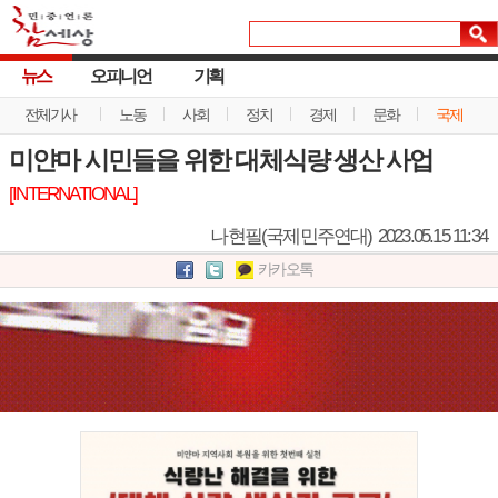
뉴스
오피니언
기획
전체기사
노동
사회
정치
경제
문화
국제
미얀마 시민들을 위한 대체식량 생산 사업
[INTERNATIONAL]
나현필(국제민주연대)
2023.05.15 11:34
카카오톡