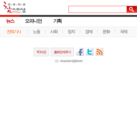
뉴스
오피니언
기획
전체기사
노동
사회
정치
경제
문화
국제
PC버전
홈화면에추가
newscham@jinbo.net