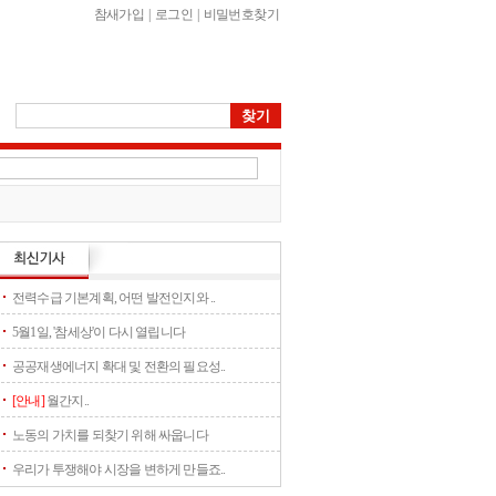
참새가입
|
로그인
|
비밀번호찾기
전력수급 기본계획, 어떤 발전인지와 ..
5월1일, '참세상'이 다시 열립니다
공공재생에너지 확대 및 전환의 필요성..
[안내]
월간지..
노동의 가치를 되찾기 위해 싸웁니다
우리가 투쟁해야 시장을 변하게 만들죠..