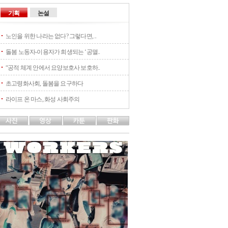
기획
논설
노인을 위한 나라는 없다? 그렇다면, ..
돌봄 노동자-이용자가 희생되는 ‘공멸..
“공적 체계 안에서 요양보호사 보호하..
초고령화사회, 돌봄을 요구하다
라이프 온 마스, 화성 사회주의