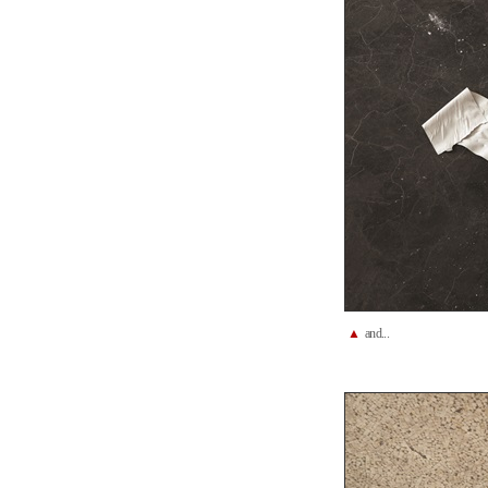
▲
and...