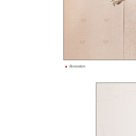
▲
illumunation