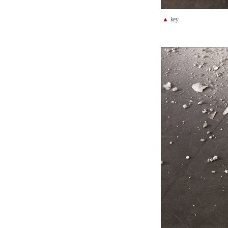
▲
key