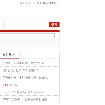
참새가입
|
로그인
|
비밀번호찾기
전력수급 기본계획, 어떤 발전인지와 ..
5월1일, '참세상'이 다시 열립니다
공공재생에너지 확대 및 전환의 필요성..
[안내]
월간지..
노동의 가치를 되찾기 위해 싸웁니다
우리가 투쟁해야 시장을 변하게 만들죠..