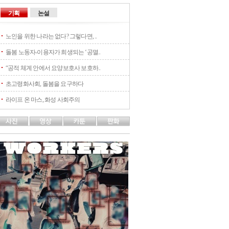
기획
논설
노인을 위한 나라는 없다? 그렇다면, ..
돌봄 노동자-이용자가 희생되는 ‘공멸..
“공적 체계 안에서 요양보호사 보호하..
초고령화사회, 돌봄을 요구하다
라이프 온 마스, 화성 사회주의