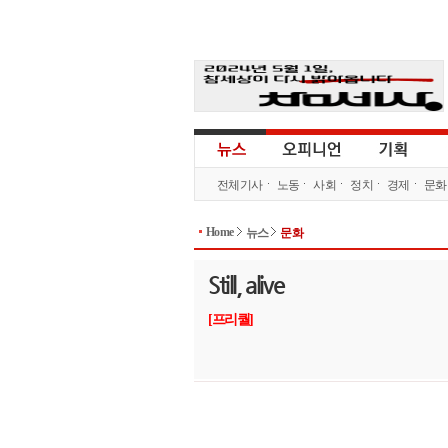
전체기사
노동
사회
정치
경제
문화
Home
뉴스
문화
Still, alive
[프리퀄]