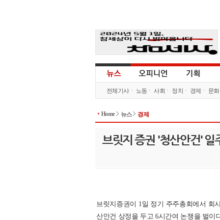
전체기사
노동
사회
정치
경제
문화
Home
뉴스
경제
브릿지 증권 '청산안건' 일
브릿지증권이 1일 정기 주주총회에서 회사
산안건 상정을 두고 6시간여 논쟁을 벌이