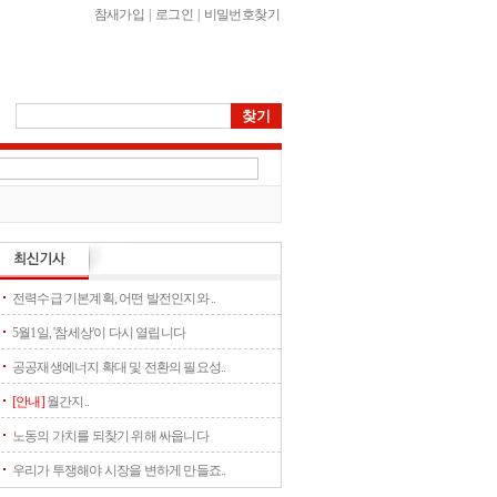
참새가입
|
로그인
|
비밀번호찾기
전력수급 기본계획, 어떤 발전인지와 ..
5월1일, '참세상'이 다시 열립니다
공공재생에너지 확대 및 전환의 필요성..
[안내]
월간지..
노동의 가치를 되찾기 위해 싸웁니다
우리가 투쟁해야 시장을 변하게 만들죠..