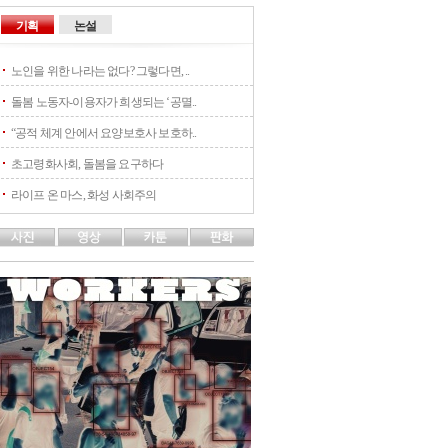
기획
논설
노인을 위한 나라는 없다? 그렇다면, ..
돌봄 노동자-이용자가 희생되는 ‘공멸..
“공적 체계 안에서 요양보호사 보호하..
초고령화사회, 돌봄을 요구하다
라이프 온 마스, 화성 사회주의