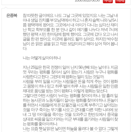
2006.06.28 06:36
수정
삭제
은종복
참 따뜻한 글이에요. 나도 그날 그곳에 있었지요. 나는 그날 내
아내 생일 잔치를 부모님댁에서 하고 나 혼자 슬쩍 나와 낮 5시
쯤 평택역에 왔어요. 그곳에서 내 아이가 다니는 삼각산 재미
난 학교 학부모를 한 분 만나 같이 얘기를 나누다 저녁 7시에
했던 평택 시민 한마당에 함께 했어요. 그곳에 갔다 오고 나서
글을 한 편 썼어요. 이곳에 올려도 될까 싶어요. 하지만 박수정
님이 쓴 맑은 글을 읽고 작은 보답이라고 해야 싶어 적어 봅니
다.
나는 어떻게 살아야 하나
지난 25일은 한국 전쟁이 일어 난지 56년째 되는 날이다. 지금
껏 우리는 평화를 찾아서 살아 왔는가. 사람은 누구나 평화를
사랑한다고 한다. 그런데 왜 평화는 멀리 있는 것일까.
사람을 부려 일을 시키는 사람들은 돈을 적게 주는 것이 평화
고 몸뚱이 하나 믿고 하루 벌어 하루 사는 사람들은 일한 만큼
제대로 품삯을 받는 것이 평화다. 이렇게 평화는 맞선다.
그렇다면 어떤 사람이 누리는 평화를 찾아야 하나. 땀 흘려 일
하는 농사꾼과 노동자들이 잘사는 평화를 찾아야 하나. 돈놀이
를 하면서 사람들에게 온갖 물건을 사도록 부추기고 살아있는
것을 마구 죽이는 무기를 사오고 군대를 다른 약한 나라에 보
내 그 땅 아이들을 죽이는 것을 도와주고 한반도에서 중국을
상대로 싸움을 일으키려는 미군 부대를 옮기려는 사람들이 찾
는 평화를 좇아야 하나.
나는 요즘 햇살 맑은 날이면 하늘을 올려다 볼 수 없다. 그렇게