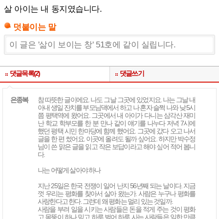
살 아이는 내 동지였습니다.
덧붙이는 말
이 글은 '삶이 보이는 창' 51호에 같이 실립니다.
댓글목록(2)
댓글쓰기
은종복
참 따뜻한 글이에요. 나도 그날 그곳에 있었지요. 나는 그날 내
아내 생일 잔치를 부모님댁에서 하고 나 혼자 슬쩍 나와 낮 5시
쯤 평택역에 왔어요. 그곳에서 내 아이가 다니는 삼각산 재미
난 학교 학부모를 한 분 만나 같이 얘기를 나누다 저녁 7시에
했던 평택 시민 한마당에 함께 했어요. 그곳에 갔다 오고 나서
글을 한 편 썼어요. 이곳에 올려도 될까 싶어요. 하지만 박수정
님이 쓴 맑은 글을 읽고 작은 보답이라고 해야 싶어 적어 봅니
다.
나는 어떻게 살아야 하나
지난 25일은 한국 전쟁이 일어 난지 56년째 되는 날이다. 지금
껏 우리는 평화를 찾아서 살아 왔는가. 사람은 누구나 평화를
사랑한다고 한다. 그런데 왜 평화는 멀리 있는 것일까.
사람을 부려 일을 시키는 사람들은 돈을 적게 주는 것이 평화
고 몸뚱이 하나 믿고 하루 벌어 하루 사는 사람들은 일한 만큼