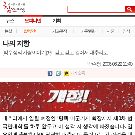
뉴스
오피니언
기획
논설
칼럼/연재
기고/주장
카툰/판화
사진
영상
나의 저항
[박수정의 사람이야기](9) - 걷고 걷고 걸어서 대추리로
박수정
2006.06.22 11:40
카카오톡
대추리에서 열릴 예정인 ‘평택 미군기지 확장저지 제3차 범
국민대회’를 하루 앞두고 이 생각 저 생각에 빠졌습니다. 일
요일에 출발한다면 당연히 대추리에 들어가는 건 어려울 텐