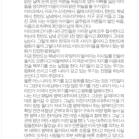
맑은 날에 돈에 눈먼 어른들 싸움으로 엄마 아빠를 잃은 아이
들을 생각하면 마음이 아파 맑은 하늘을 볼 수가 없다.
이라크에서, 아프가니스탄에서, 팔레스타인에서, 한반도 북녘
에서, 한반도 남녘에서, 아프리카에서, 지구 곳곳 어둡고 그늘
진 곳에 사는 수많은 아이들이 굶주림과 어른들이 벌인 싸움,
아픔으로 하루에 3만 명이 넘게 죽어 간다.
이라크에 간 다른 나라 군인들은 가까운 날에 모두 철수한다고
하는데 한반도 남녘 군인은 1천 명만 줄이고 2600명이 그대로
남는다. 그렇게 해야 한국과 미국 사이가 좋아지고 한반도에
평화가 올까.그렇다 치더라도 이라크 아이들을 죽여서 찾는 평
화가 진정한 평화일까.
지금 한반도는 북녘이 미국 땅까지 떨어지는 미사일를 만들어
쏠지도 모른다고 떠들썩하다. 미국은 버젓이 자기를 마음대로
전술 핵무기를 쏘는 실험을 한다. 자기들이 갖고 있는 무기는
평화에 쓰이고 다른 나라가 갖고 있는 무기는 전쟁을 하는데
쓰인다고 억지 주장이다.
물론 어느 나라도 무기를 갖고 평화를 찾는다는 것은 거짓말이
다. 그런데 이 세상에서 가장 많은 무기를 가진 나라가 어느 나
라인가. 미국이 먼저 무기를 버리고 평화를 말해야 한다.
나는 지난 18일에 평택 대추리에 갔었다. 그곳은 갈 때마다 제
대로 들어갈 수 없었다. 그날도 마찬가지였다.대추리 마을 가
까이 빙빙 돌다가 저녁 7시쯤 평택역에서 하는 평택미군기지
확장 전면 재협상! 군부대 즉각 철수! 구속자 석방! 평화 농사 실
현! 평택 시민 한마당에 2천 여명 사람들과 함께 했다. 그날 그
곳에 왔던 어떤 사람이 이런 말을 했다. "나는 대추리 도두리 사
람들한테서 들었습니다. 보수 언론들은 미국 반대를 외치는 외
부 세력이 평택에 들어와서 배후 조종을 한다고 하는데 사실
대추리 도두리 사람들이 외부 세력을 배후 조종하고 있다고.