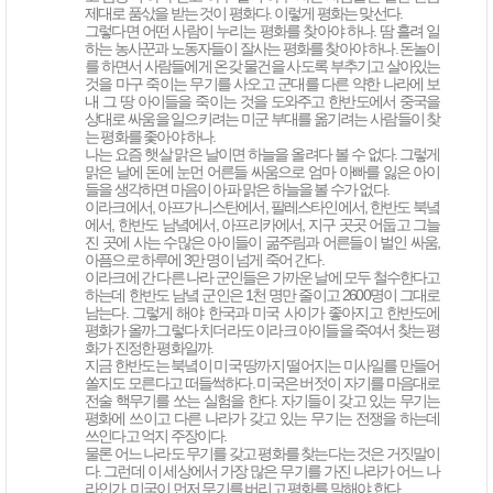
제대로 품삯을 받는 것이 평화다. 이렇게 평화는 맞선다.
그렇다면 어떤 사람이 누리는 평화를 찾아야 하나. 땀 흘려 일
하는 농사꾼과 노동자들이 잘사는 평화를 찾아야 하나. 돈놀이
를 하면서 사람들에게 온갖 물건을 사도록 부추기고 살아있는
것을 마구 죽이는 무기를 사오고 군대를 다른 약한 나라에 보
내 그 땅 아이들을 죽이는 것을 도와주고 한반도에서 중국을
상대로 싸움을 일으키려는 미군 부대를 옮기려는 사람들이 찾
는 평화를 좇아야 하나.
나는 요즘 햇살 맑은 날이면 하늘을 올려다 볼 수 없다. 그렇게
맑은 날에 돈에 눈먼 어른들 싸움으로 엄마 아빠를 잃은 아이
들을 생각하면 마음이 아파 맑은 하늘을 볼 수가 없다.
이라크에서, 아프가니스탄에서, 팔레스타인에서, 한반도 북녘
에서, 한반도 남녘에서, 아프리카에서, 지구 곳곳 어둡고 그늘
진 곳에 사는 수많은 아이들이 굶주림과 어른들이 벌인 싸움,
아픔으로 하루에 3만 명이 넘게 죽어 간다.
이라크에 간 다른 나라 군인들은 가까운 날에 모두 철수한다고
하는데 한반도 남녘 군인은 1천 명만 줄이고 2600명이 그대로
남는다. 그렇게 해야 한국과 미국 사이가 좋아지고 한반도에
평화가 올까.그렇다 치더라도 이라크 아이들을 죽여서 찾는 평
화가 진정한 평화일까.
지금 한반도는 북녘이 미국 땅까지 떨어지는 미사일를 만들어
쏠지도 모른다고 떠들썩하다. 미국은 버젓이 자기를 마음대로
전술 핵무기를 쏘는 실험을 한다. 자기들이 갖고 있는 무기는
평화에 쓰이고 다른 나라가 갖고 있는 무기는 전쟁을 하는데
쓰인다고 억지 주장이다.
물론 어느 나라도 무기를 갖고 평화를 찾는다는 것은 거짓말이
다. 그런데 이 세상에서 가장 많은 무기를 가진 나라가 어느 나
라인가. 미국이 먼저 무기를 버리고 평화를 말해야 한다.