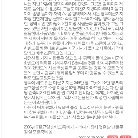
나는 지난 18일에 평택 대추리에 갔었다. 그곳은 갈 때마다 제
대로 들어갈 수 없었다. 그날도 마찬가지였다.대추리 마을 가
까이 빙빙 돌다가 저녁 7시쯤 평택역에서 하는 평택미군기지
확장 전면 재협상! 군부대 즉각 철수! 구속자 석방! 평화 농사 실
현! 평택 시민 한마당에 2천 여명 사람들과 함께 했다. 그날 그
곳에 왔던 어떤 사람이 이런 말을 했다. "나는 대추리 도두리 사
람들한테서 들었습니다. 보수 언론들은 미국 반대를 외치는 외
부 세력이 평택에 들어와서 배후 조종을 한다고 하는데 사실
대추리 도두리 사람들이 외부 세력을 배후 조종하고 있다고.
한반도를 싸움터로 만드는 미군 기지가 들어오지 못하게 막아
달라고 배후 조종하고 있다고...."
제정신을 가진 사람들은 알고 있다. 평택에 들어오는 미군이
한반도에 평화를 가져다주지 않는다는 것을. 한미자유무역협
정이 한반도에 사는 백성들 목을 조른다는 것을. 이 모든 것이
돈에 눈먼 사람들이 평화를 앞세우며 이 땅을 살 수 없는 싸움
터로 만들고 있다는 것을.
평택에 새로 짓는 미군 기지는 349만 평. 그곳에 28만 평 짜리
골프장을 짓고 소령 이상은 62평 짜리 아파트를 갖는다. 한 평
당 건축비가 1천 5백만 원. 기지 이전 비용은 적게는 5조 5천억
원에서 많게는 12조 원. 우리가 그 돈을 낸다. 백성 한 사람에 드
는 돈이 26만원이다.
나는 이 땅에 평화가 왔으면 좋겠다. 그것은 돈에 눈먼 사람들
이 찾는 평화가 아니다. 땀 흘려 일하는 농사꾼과 노동자들이
누리는 평화, 아이를 살리고 세상을 살리는 평화여야 한다.
2006년 6월 27일 밤새도록 비가 내리다가 잠시 멎은 날 낮 풀무
질 일꾼 은종복 씀.