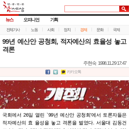
뉴스
오피니언
기획
전체기사
노동
사회
정치
경제
문화
국제
99년 예산안 공청회, 적자예산의 효율성 놓고
격론
주현숙
1998.11.29 17:47
카카오톡
국회에서 26일 열린 `99년 예산안 공청회'에서 토론자들은
적자예산의 효 율성을 놓고 격론을 벌였다. 서울대 김동건