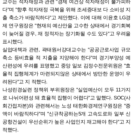
교수는 적자재정과 관련 "경제 여건상 적자재정이 불가피하
다"며 "향후 적자재정 극복을 위해 조세증대보 다 소비성 지
출 축소가 바람직하다"고 제안했다. 이에 대해 이윤호 LG경
제 연구원장은 "현재의 예산안을 고수한 상태에서 경기회복
이 늦어질 경우, 재 정적자는 장기화될 수도 있다"고 우려을
표시했다.
실업대책과 관련, 곽태원서강대교수는 "공공근로사업 규모
축소 등비효율 적 지출을 지양해야 한다"며 경기부양성 예
산편성에 우려를 표명했고 중앙 일보 김정수전문위원은 "효
율적 집행체계가 마련되지않은 상태에서 방만한 운영이 우
려된다"고 지 적했다.
나성린경실련 정책위 부위원장은 "실업예산이 모두 11가지
로 나뉘어편성 돼 효율적 집행이 어렵다"고 말했다. SOC(사
회간접자본)와 관련해서는 노성 태한화경제연구원장은 "증
액이 바람직하다"며 "신규착공하는5개 고속도로와 일부 신
공항건설이 우선순위가 높은 사업인지 재고해야 한다"고 지
적했다.