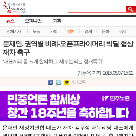
뉴스
오피니언
기획
전체기사
노동
사회
정치
경제
문화
국제
문재인, 권역별 비례-오픈프라이머리 빅딜 협상
재차 촉구
“대표끼리 통 크게 합의하고, 세부논의는 정개특위”
김용욱 기자
2015.08.07 15:22
카카오톡
문재인 새정치연합 대표가 재차 김무성 새누리당 대표에게
권역별 비례대표제와 오픈프라이머리 빅딜을 촉구했지만