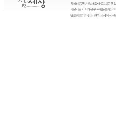
참세상 등록번호: 서울 아 00111 | 등록일자
서울
서울시 서대문구 독립문로8길 23 
별도의 표기가 없는 한 '참세상'이 생