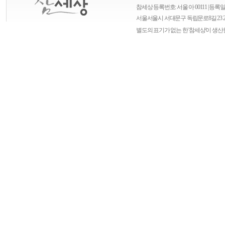
참세상 등록번호: 서울 아 00111 | 등록일자
서울
서울시 서대문구 독립문로8길 23 
별도의 표기가 없는 한 '참세상'이 생