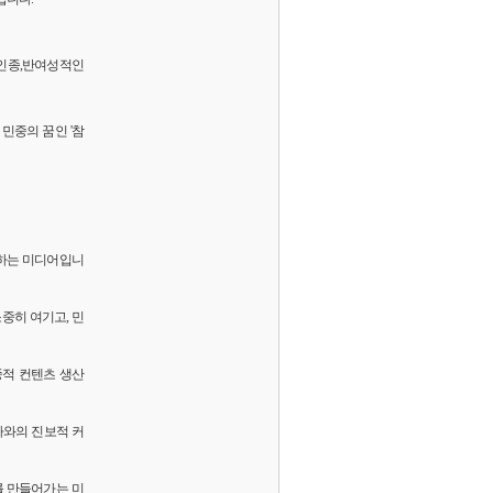
 반인종,반여성적인
민중의 꿈인 '참
화하는 미디어입니
소중히 여기고, 민
중적 컨텐츠 생산
독자와의 진보적 커
를 만들어가는 미