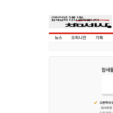
참새들
오른쪽에 있
- 참새회
수 있으며,