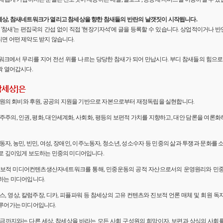
세상, 참새네트워크가 열리고 참세상을 향한 참새들의 반란의 날갯짓이 시작됩니다.
'의 '참새'는 편집국의 간섭 없이 직접 '현장기자석'에 글을 등록할 수 있습니다. 상업적이거나
면 어떤 제약도 받지 않습니다.
워크에서 무리를 지어 전선 위를 나르는 당당한 참새가 되어 만납시다. 부디 참새들의 힘으로 
짝 열어갑시다.
참세상]은
 회원의 회비와 후원, 공공의 지원을 기반으로 자본으로부터 재정독립을 실현합니다.
민주주의, 인권, 평화, 대안세계화, 사회화, 평등의 보편적 가치를 지향하고, 대안 담론을 여론
노동자, 농민, 빈민, 여성, 장애인, 이주노동자, 청소년, 성소수자 등 민중의 삶과 투쟁과 문화를 
로 깊이있게 보도하는 민중의 미디어입니다.
 진보적 미디어컨텐츠생산자네트워크를 통해, 민중운동의 공적 자산으로서의 운영원리와 민
하는 미디어입니다.
뉴스, 영상, 칼럼주장, 디카, 피플파워 등 참세상의 고유 컨텐츠와 진보적 언론 매체 및 회원 
루어가는 미디어입니다.
 지금까지와는 다른 세상, 참세상을 바라는 모든 사회 구성원의 희망이자, 보편과 상식의 사회