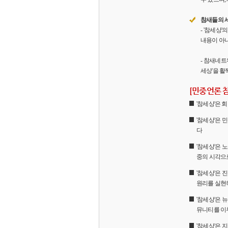
참새들의 
- '참세상
내용이 아니
- 참새네트
세상'을 활
[민중언론 
'참세상'은
'참세상'은 
다
'참세상'은 
중의 시각으
'참세상'은
원리를 실현
'참세상'은 
뮤니티를 이
'참세상'은