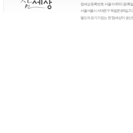
참세상 등록번호: 서울 아 00111 | 등록일자
서울
서울시 서대문구 독립문로8길 23 
별도의 표기가 없는 한 '참세상'이 생