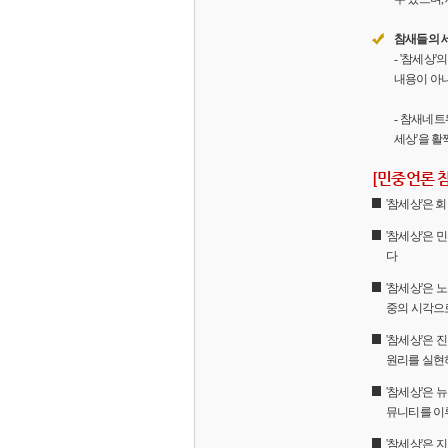
참새들의 
- '참세상
내용이 아니
- 참새네트
세상'을 활
[민중언론 
'참세상'은
'참세상'은 
다
'참세상'은 
중의 시각으
'참세상'은
원리를 실현
'참세상'은 
뮤니티를 이
'참세상'은