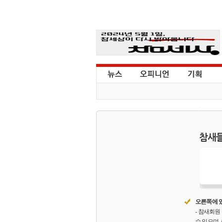
참새들
오른쪽에 있
- 참새회
수 있으며,