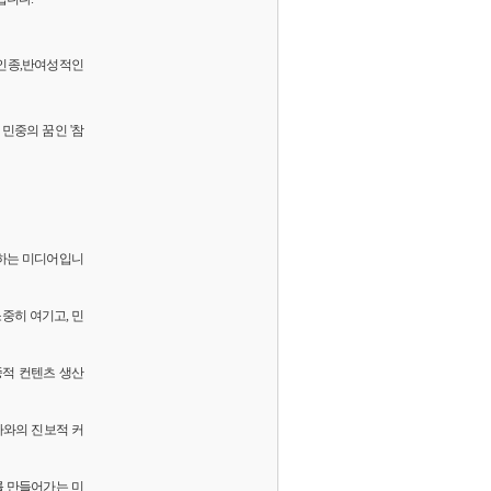
 반인종,반여성적인
민중의 꿈인 '참
화하는 미디어입니
소중히 여기고, 민
중적 컨텐츠 생산
독자와의 진보적 커
를 만들어가는 미