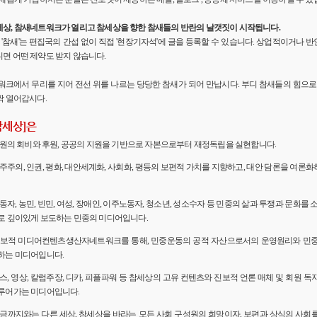
세상, 참새네트워크가 열리고 참세상을 향한 참새들의 반란의 날갯짓이 시작됩니다.
'의 '참새'는 편집국의 간섭 없이 직접 '현장기자석'에 글을 등록할 수 있습니다. 상업적이거나
면 어떤 제약도 받지 않습니다.
워크에서 무리를 지어 전선 위를 나르는 당당한 참새가 되어 만납시다. 부디 참새들의 힘으로 
짝 열어갑시다.
참세상]은
 회원의 회비와 후원, 공공의 지원을 기반으로 자본으로부터 재정독립을 실현합니다.
민주주의, 인권, 평화, 대안세계화, 사회화, 평등의 보편적 가치를 지향하고, 대안 담론을 여론
노동자, 농민, 빈민, 여성, 장애인, 이주노동자, 청소년, 성소수자 등 민중의 삶과 투쟁과 문화를 
로 깊이있게 보도하는 민중의 미디어입니다.
 진보적 미디어컨텐츠생산자네트워크를 통해, 민중운동의 공적 자산으로서의 운영원리와 민
하는 미디어입니다.
뉴스, 영상, 칼럼주장, 디카, 피플파워 등 참세상의 고유 컨텐츠와 진보적 언론 매체 및 회원 
루어가는 미디어입니다.
 지금까지와는 다른 세상, 참세상을 바라는 모든 사회 구성원의 희망이자, 보편과 상식의 사회