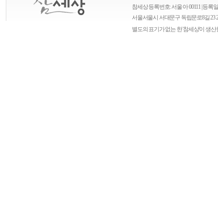
참세상 등록번호: 서울 아 00111 | 등록일자
서울
서울시 서대문구 독립문로8길 23 
별도의 표기가 없는 한 '참세상'이 생