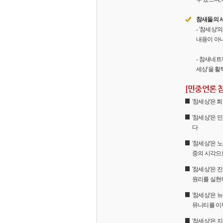
참새들의 
- '참세상
내용이 아니
- 참새네트
세상'을 활
[민중언론 
'참세상'은
'참세상'은 
다
'참세상'은 
중의 시각으
'참세상'은
원리를 실현
'참세상'은 
뮤니티를 이
'참세상'은