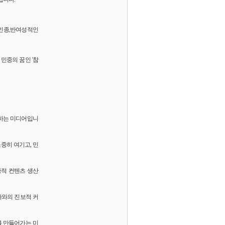
 반인종,반여성적인
민중의 꿈인 '참
화하는 미디어입니
소중히 여기고, 민
중적 컨텐츠 생산
독자와의 진보적 커
를 만들어가는 미