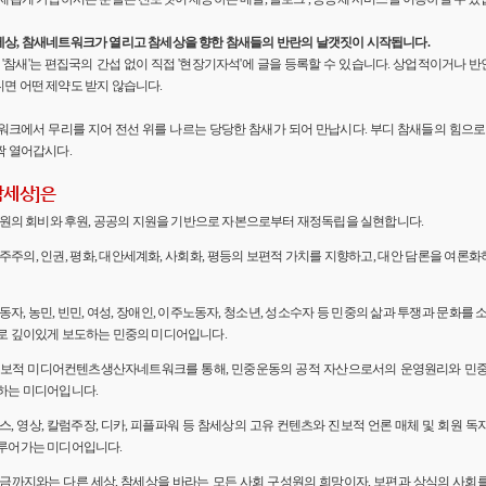
세상, 참새네트워크가 열리고 참세상을 향한 참새들의 반란의 날갯짓이 시작됩니다.
'의 '참새'는 편집국의 간섭 없이 직접 '현장기자석'에 글을 등록할 수 있습니다. 상업적이거나
면 어떤 제약도 받지 않습니다.
워크에서 무리를 지어 전선 위를 나르는 당당한 참새가 되어 만납시다. 부디 참새들의 힘으로 
짝 열어갑시다.
참세상]은
 회원의 회비와 후원, 공공의 지원을 기반으로 자본으로부터 재정독립을 실현합니다.
민주주의, 인권, 평화, 대안세계화, 사회화, 평등의 보편적 가치를 지향하고, 대안 담론을 여론
노동자, 농민, 빈민, 여성, 장애인, 이주노동자, 청소년, 성소수자 등 민중의 삶과 투쟁과 문화를 
로 깊이있게 보도하는 민중의 미디어입니다.
 진보적 미디어컨텐츠생산자네트워크를 통해, 민중운동의 공적 자산으로서의 운영원리와 민
하는 미디어입니다.
뉴스, 영상, 칼럼주장, 디카, 피플파워 등 참세상의 고유 컨텐츠와 진보적 언론 매체 및 회원 
루어가는 미디어입니다.
 지금까지와는 다른 세상, 참세상을 바라는 모든 사회 구성원의 희망이자, 보편과 상식의 사회