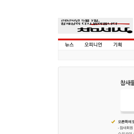
참새들
오른쪽에 있
- 참새회
수 있으며,