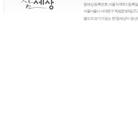
참세상 등록번호: 서울 아 00111 | 등록일자
서울
서울시 서대문구 독립문로8길 23 
별도의 표기가 없는 한 '참세상'이 생