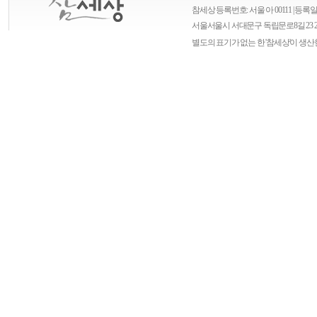
참세상 등록번호: 서울 아 00111 | 등록일자
서울
서울시 서대문구 독립문로8길 23 
별도의 표기가 없는 한 '참세상'이 생