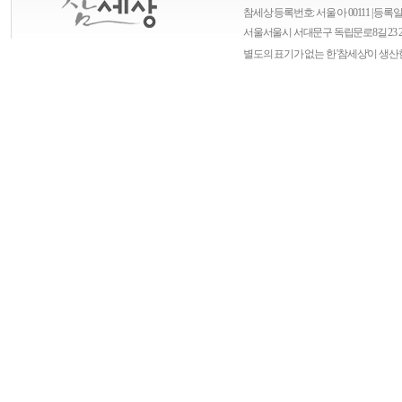
참세상 등록번호: 서울 아 00111 | 등록일자
서울
서울시 서대문구 독립문로8길 23 
별도의 표기가 없는 한 '참세상'이 생