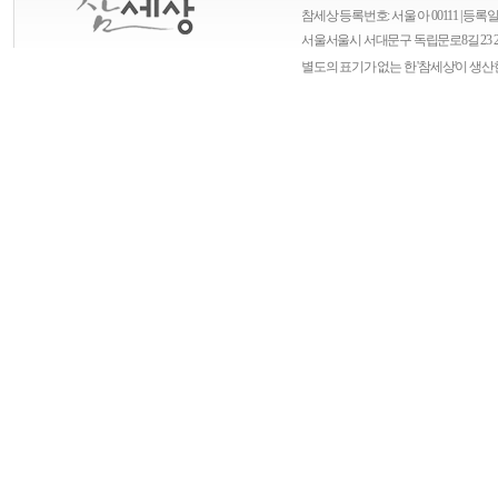
참세상 등록번호: 서울 아 00111 | 등록일자
서울
서울시 서대문구 독립문로8길 23 
별도의 표기가 없는 한 '참세상'이 생