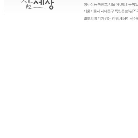
참세상 등록번호: 서울 아 00111 | 등록일자
서울
서울시 서대문구 독립문로8길 23 
별도의 표기가 없는 한 '참세상'이 생