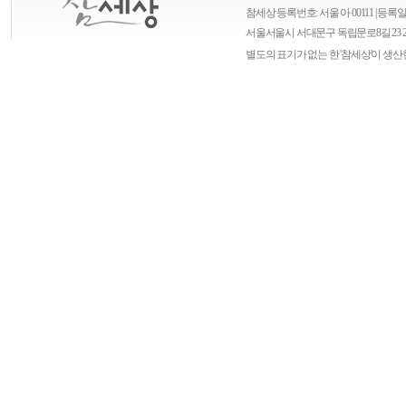
참세상 등록번호: 서울 아 00111 | 등록일자
서울
서울시 서대문구 독립문로8길 23 
별도의 표기가 없는 한 '참세상'이 생