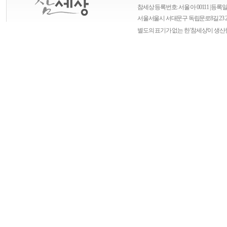
참세상 등록번호: 서울 아 00111 | 등록일자
서울
서울시 서대문구 독립문로8길 23 
별도의 표기가 없는 한 '참세상'이 생