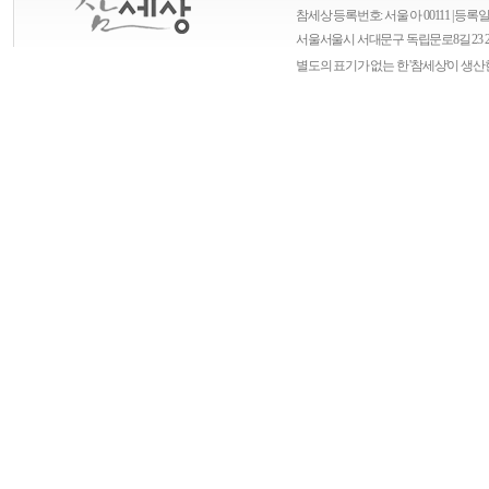
참세상 등록번호: 서울 아 00111 | 등록일자
서울
서울시 서대문구 독립문로8길 23 
별도의 표기가 없는 한 '참세상'이 생