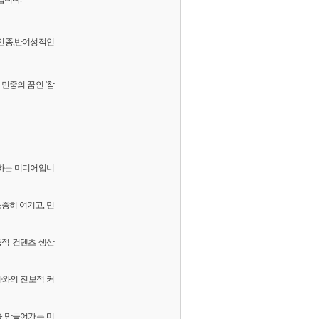
 반인종,반여성적인
민중의 꿈인 '참
화하는 미디어입니
소중히 여기고, 민
중적 컨텐츠 생산
독자와의 진보적 커
를 만들어가는 미