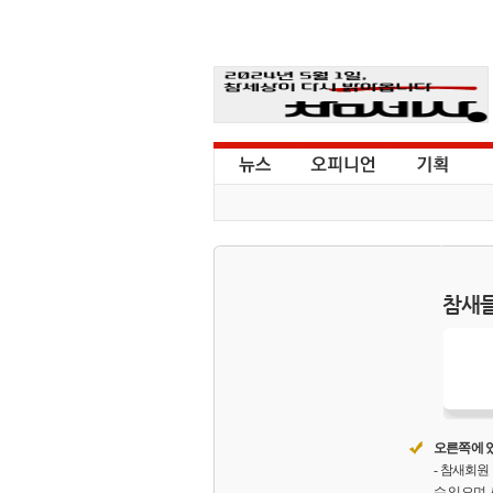
참새들
오른쪽에 있
- 참새회
수 있으며,