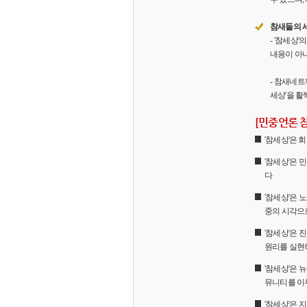
참새들의 
- '참세상
내용이 아니
- 참새네트
세상'을 활
[민중언론 
'참세상'은
'참세상'은 
다
'참세상'은 
중의 시각으
'참세상'은
원리를 실현
'참세상'은 
뮤니티를 이
'참세상'은