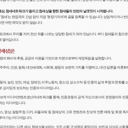
세상, 참새네트워크가 열리고 참세상을 향한 참새들의 반란의 날갯짓이 시작됩니다.
'의 '참새'는 편집국의 간섭 없이 직접 '현장기자석'에 글을 등록할 수 있습니다. 상업적이거나
면 어떤 제약도 받지 않습니다.
워크에서 무리를 지어 전선 위를 나르는 당당한 참새가 되어 만납시다. 부디 참새들의 힘으로 
짝 열어갑시다.
참세상]은
 회원의 회비와 후원, 공공의 지원을 기반으로 자본으로부터 재정독립을 실현합니다.
민주주의, 인권, 평화, 대안세계화, 사회화, 평등의 보편적 가치를 지향하고, 대안 담론을 여론
노동자, 농민, 빈민, 여성, 장애인, 이주노동자, 청소년, 성소수자 등 민중의 삶과 투쟁과 문화를 
로 깊이있게 보도하는 민중의 미디어입니다.
 진보적 미디어컨텐츠생산자네트워크를 통해, 민중운동의 공적 자산으로서의 운영원리와 민
하는 미디어입니다.
뉴스, 영상, 칼럼주장, 디카, 피플파워 등 참세상의 고유 컨텐츠와 진보적 언론 매체 및 회원 
루어가는 미디어입니다.
 지금까지와는 다른 세상, 참세상을 바라는 모든 사회 구성원의 희망이자, 보편과 상식의 사회