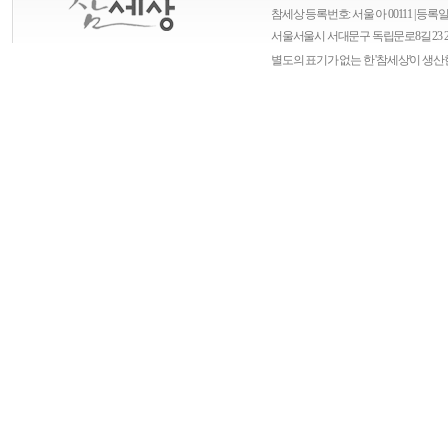
참세상 등록번호: 서울 아 00111 | 등록일자
서울
서울시 서대문구 독립문로8길 23 
별도의 표기가 없는 한 '참세상'이 생