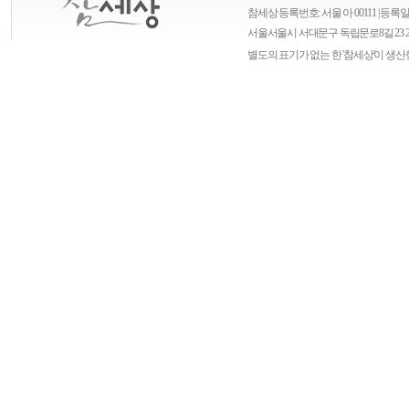
참세상 등록번호: 서울 아 00111 | 등록일자
서울
서울시 서대문구 독립문로8길 23 
별도의 표기가 없는 한 '참세상'이 생