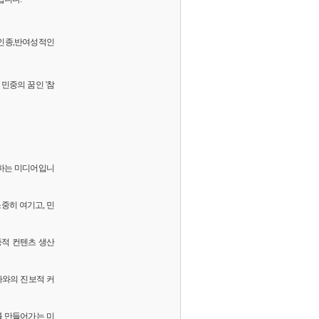
 반인종,반여성적인
민중의 꿈인 '참
화하는 미디어입니
소중히 여기고, 민
중적 컨텐츠 생산
독자와의 진보적 커
를 만들어가는 미