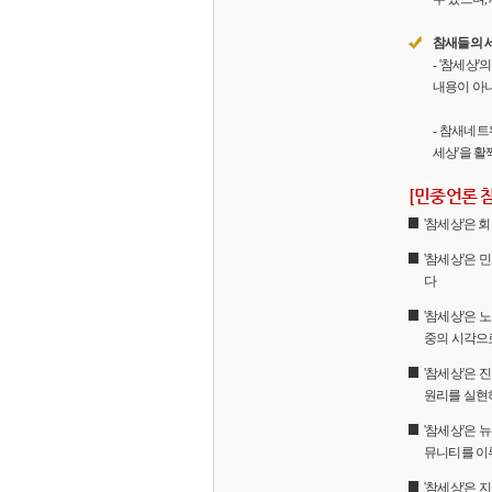
참새들의 
- '참세상
내용이 아니
- 참새네트
세상'을 활
[민중언론 
'참세상'은
'참세상'은 
다
'참세상'은 
중의 시각으
'참세상'은
원리를 실현
'참세상'은 
뮤니티를 이
'참세상'은