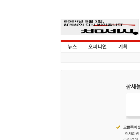
참새들
오른쪽에 있
- 참새회
수 있으며,