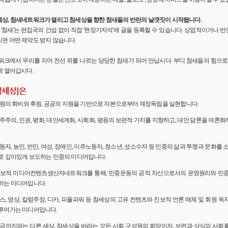
세상, 참새네트워크가 열리고 참세상을 향한 참새들의 반란의 날갯짓이 시작됩니다.
'의 '참새'는 편집국의 간섭 없이 직접 '현장기자석'에 글을 등록할 수 있습니다. 상업적이거나
면 어떤 제약도 받지 않습니다.
워크에서 무리를 지어 전선 위를 나르는 당당한 참새가 되어 만납시다. 부디 참새들의 힘으로 
짝 열어갑시다.
참세상]은
 회원의 회비와 후원, 공공의 지원을 기반으로 자본으로부터 재정독립을 실현합니다.
민주주의, 인권, 평화, 대안세계화, 사회화, 평등의 보편적 가치를 지향하고, 대안 담론을 여론
노동자, 농민, 빈민, 여성, 장애인, 이주노동자, 청소년, 성소수자 등 민중의 삶과 투쟁과 문화를 
로 깊이있게 보도하는 민중의 미디어입니다.
 진보적 미디어컨텐츠생산자네트워크를 통해, 민중운동의 공적 자산으로서의 운영원리와 민
하는 미디어입니다.
뉴스, 영상, 칼럼주장, 디카, 피플파워 등 참세상의 고유 컨텐츠와 진보적 언론 매체 및 회원 
루어가는 미디어입니다.
 지금까지와는 다른 세상, 참세상을 바라는 모든 사회 구성원의 희망이자, 보편과 상식의 사회