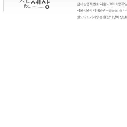
참세상 등록번호: 서울 아 00111 | 등록일자
서울
서울시 서대문구 독립문로8길 23 
별도의 표기가 없는 한 '참세상'이 생