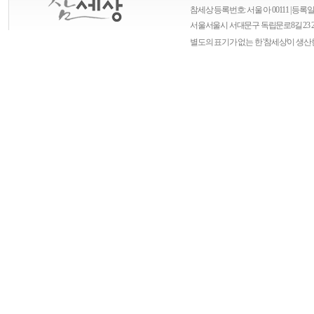
참세상 등록번호: 서울 아 00111 | 등록일자
서울
서울시 서대문구 독립문로8길 23 
별도의 표기가 없는 한 '참세상'이 생