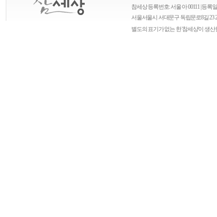
참세상 등록번호: 서울 아 00111 | 등록일자
서울
서울시 서대문구 독립문로8길 23 
별도의 표기가 없는 한 '참세상'이 생