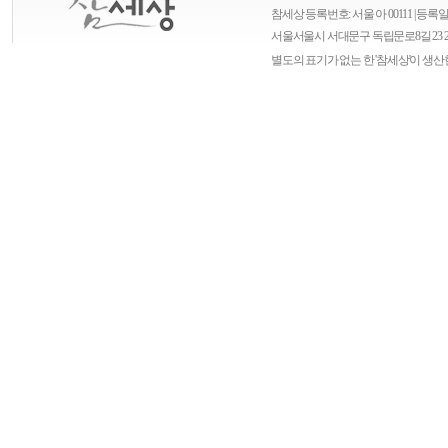
참세상 등록번호: 서울 아 00111 | 등록일자
서울
서울시 서대문구 독립문로8길 23 
별도의 표기가 없는 한 '참세상'이 생