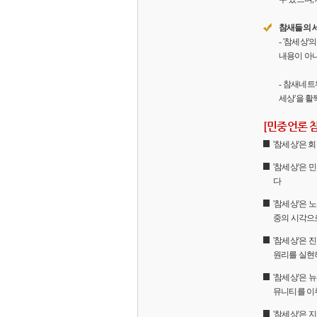
참새들의 
- '참세상
내용이 아니
- 참새네트
세상'을 활
[민중언론 
'참세상'은
'참세상'은 
다
'참세상'은 
중의 시각으
'참세상'은
원리를 실현
'참세상'은 
뮤니티를 이
'참세상'은