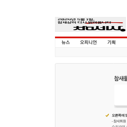
참새들
오른쪽에 있
- 참새회
수 있으며,