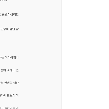
 반인종,반여성적인
민중의 꿈인 '참
화하는 미디어입니
소중히 여기고, 민
중적 컨텐츠 생산
독자와의 진보적 커
를 만들어가는 미