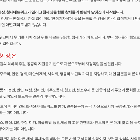
세상, 참새네트워크가 열리고 참세상을 향한 참새들의 반란의 날갯짓이 시작됩니다.
'의 '참새'는 편집국의 간섭 없이 직접 '현장기자석'에 글을 등록할 수 있습니다. 상업적이거나
면 어떤 제약도 받지 않습니다.
워크에서 무리를 지어 전선 위를 나르는 당당한 참새가 되어 만납시다. 부디 참새들의 힘으로 
짝 열어갑시다.
참세상]은
 회원의 회비와 후원, 공공의 지원을 기반으로 자본으로부터 재정독립을 실현합니다.
민주주의, 인권, 평화, 대안세계화, 사회화, 평등의 보편적 가치를 지향하고, 대안 담론을 여론
노동자, 농민, 빈민, 여성, 장애인, 이주노동자, 청소년, 성소수자 등 민중의 삶과 투쟁과 문화를 
로 깊이있게 보도하는 민중의 미디어입니다.
 진보적 미디어컨텐츠생산자네트워크를 통해, 민중운동의 공적 자산으로서의 운영원리와 민
하는 미디어입니다.
뉴스, 영상, 칼럼주장, 디카, 피플파워 등 참세상의 고유 컨텐츠와 진보적 언론 매체 및 회원 
루어가는 미디어입니다.
 지금까지와는 다른 세상, 참세상을 바라는 모든 사회 구성원의 희망이자, 보편과 상식의 사회