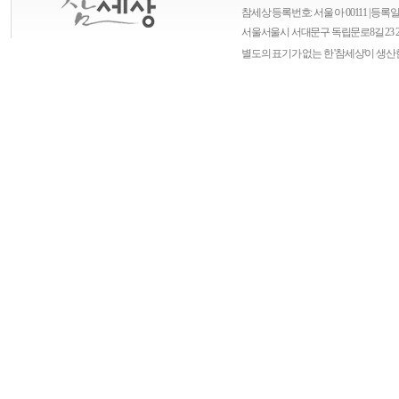
참세상 등록번호: 서울 아 00111 | 등록일자
서울
서울시 서대문구 독립문로8길 23 
별도의 표기가 없는 한 '참세상'이 생