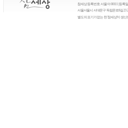
참세상 등록번호: 서울 아 00111 | 등록일자
서울
서울시 서대문구 독립문로8길 23 
별도의 표기가 없는 한 '참세상'이 생