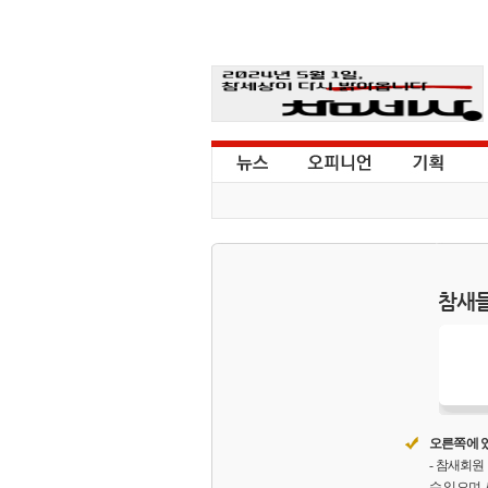
참새들
오른쪽에 있
- 참새회
수 있으며,