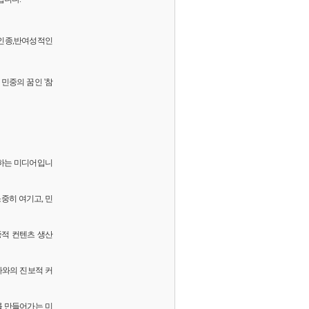
 반인종,반여성적인
민중의 꿈인 '참
화하는 미디어입니
소중히 여기고, 민
중적 컨텐츠 생산
독자와의 진보적 커
를 만들어가는 미