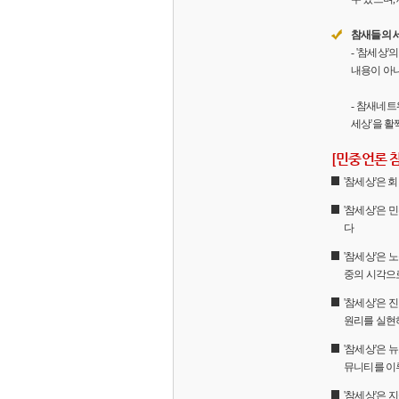
참새들의 
- '참세상
내용이 아니
- 참새네트
세상'을 활
[민중언론 
'참세상'은
'참세상'은 
다
'참세상'은 
중의 시각으
'참세상'은
원리를 실현
'참세상'은 
뮤니티를 이
'참세상'은