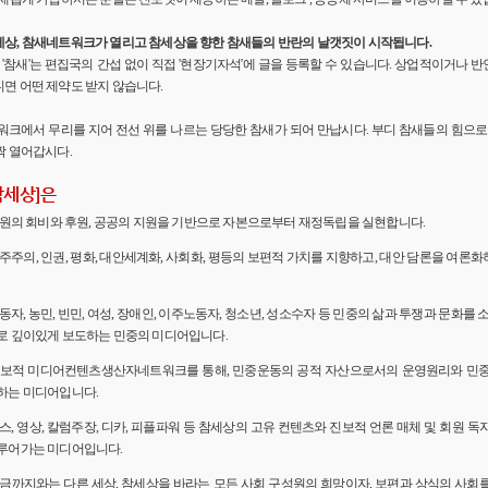
세상, 참새네트워크가 열리고 참세상을 향한 참새들의 반란의 날갯짓이 시작됩니다.
'의 '참새'는 편집국의 간섭 없이 직접 '현장기자석'에 글을 등록할 수 있습니다. 상업적이거나
면 어떤 제약도 받지 않습니다.
워크에서 무리를 지어 전선 위를 나르는 당당한 참새가 되어 만납시다. 부디 참새들의 힘으로 
짝 열어갑시다.
참세상]은
 회원의 회비와 후원, 공공의 지원을 기반으로 자본으로부터 재정독립을 실현합니다.
민주주의, 인권, 평화, 대안세계화, 사회화, 평등의 보편적 가치를 지향하고, 대안 담론을 여론
노동자, 농민, 빈민, 여성, 장애인, 이주노동자, 청소년, 성소수자 등 민중의 삶과 투쟁과 문화를 
로 깊이있게 보도하는 민중의 미디어입니다.
 진보적 미디어컨텐츠생산자네트워크를 통해, 민중운동의 공적 자산으로서의 운영원리와 민
하는 미디어입니다.
뉴스, 영상, 칼럼주장, 디카, 피플파워 등 참세상의 고유 컨텐츠와 진보적 언론 매체 및 회원 
루어가는 미디어입니다.
 지금까지와는 다른 세상, 참세상을 바라는 모든 사회 구성원의 희망이자, 보편과 상식의 사회