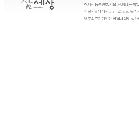
참세상 등록번호: 서울 아 00111 | 등록일자
서울
서울시 서대문구 독립문로8길 23 
별도의 표기가 없는 한 '참세상'이 생