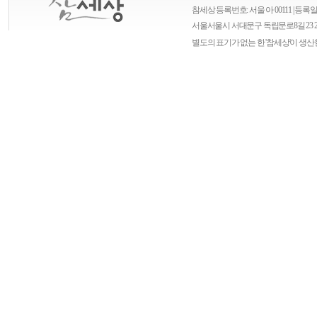
참세상 등록번호: 서울 아 00111 | 등록일자
서울
서울시 서대문구 독립문로8길 23 
별도의 표기가 없는 한 '참세상'이 생