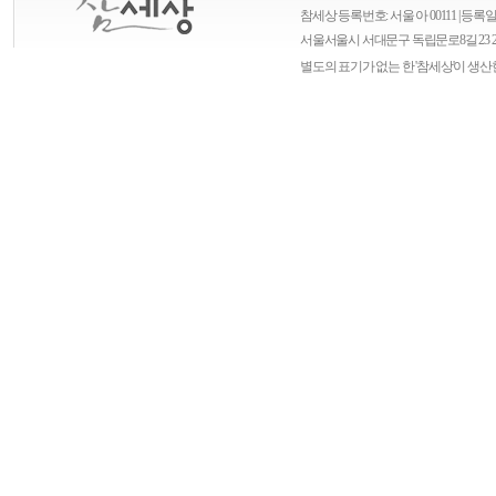
참세상 등록번호: 서울 아 00111 | 등록일자
서울
서울시 서대문구 독립문로8길 23 
별도의 표기가 없는 한 '참세상'이 생