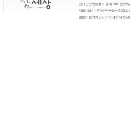
참세상 등록번호: 서울 아 00111 | 등록일자
서울
서울시 서대문구 독립문로8길 23 
별도의 표기가 없는 한 '참세상'이 생