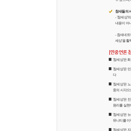
참새들의 
- '참세상
내용이 아니
- 참새네트
세상'을 활
[민중언론 
'참세상'은
'참세상'은 
다
'참세상'은 
중의 시각으
'참세상'은
원리를 실현
'참세상'은 
뮤니티를 이
'참세상'은