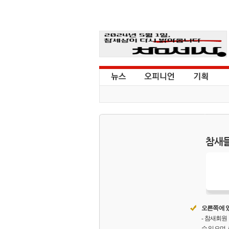
참새들
오른쪽에 있
- 참새회
수 있으며,