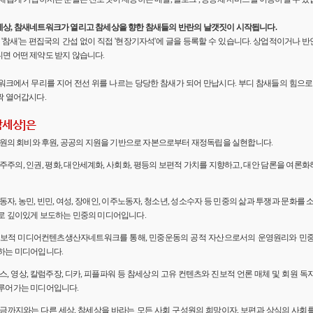
세상, 참새네트워크가 열리고 참세상을 향한 참새들의 반란의 날갯짓이 시작됩니다.
'의 '참새'는 편집국의 간섭 없이 직접 '현장기자석'에 글을 등록할 수 있습니다. 상업적이거나
면 어떤 제약도 받지 않습니다.
워크에서 무리를 지어 전선 위를 나르는 당당한 참새가 되어 만납시다. 부디 참새들의 힘으로 
짝 열어갑시다.
참세상]은
 회원의 회비와 후원, 공공의 지원을 기반으로 자본으로부터 재정독립을 실현합니다.
민주주의, 인권, 평화, 대안세계화, 사회화, 평등의 보편적 가치를 지향하고, 대안 담론을 여론
노동자, 농민, 빈민, 여성, 장애인, 이주노동자, 청소년, 성소수자 등 민중의 삶과 투쟁과 문화를 
로 깊이있게 보도하는 민중의 미디어입니다.
 진보적 미디어컨텐츠생산자네트워크를 통해, 민중운동의 공적 자산으로서의 운영원리와 민
하는 미디어입니다.
뉴스, 영상, 칼럼주장, 디카, 피플파워 등 참세상의 고유 컨텐츠와 진보적 언론 매체 및 회원 
루어가는 미디어입니다.
 지금까지와는 다른 세상, 참세상을 바라는 모든 사회 구성원의 희망이자, 보편과 상식의 사회