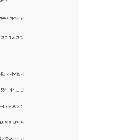
 반인종,반여성적인
민중의 꿈인 '참
화하는 미디어입니
소중히 여기고, 민
중적 컨텐츠 생산
독자와의 진보적 커
를 만들어가는 미