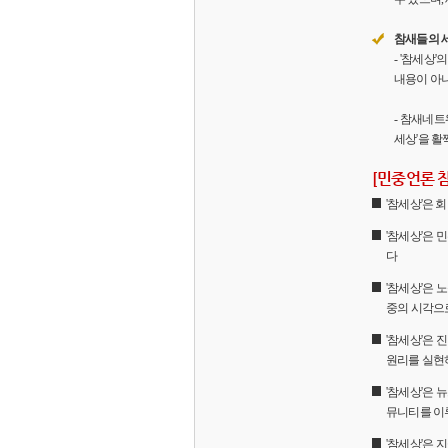
참새들의 
- '참세상
내용이 아니
- 참새네트
세상'을 활
[민중언론 
'참세상'은
'참세상'은 
다
'참세상'은 
중의 시각으
'참세상'은
원리를 실현
'참세상'은 
뮤니티를 이
'참세상'은