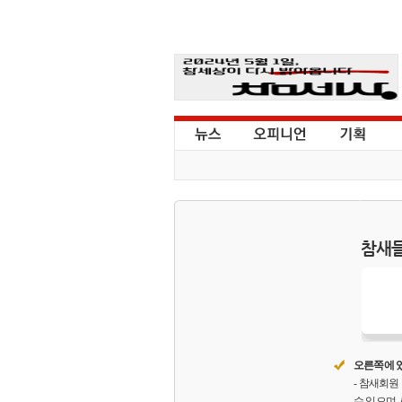
참새들
오른쪽에 있
- 참새회
수 있으며,