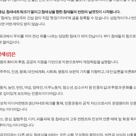
세상, 참새네트워크가 열리고 참세상을 향한 참새들의 반란의 날갯짓이 시작됩니다.
'의 '참새'는 편집국의 간섭 없이 직접 '현장기자석'에 글을 등록할 수 있습니다. 상업적이거나
면 어떤 제약도 받지 않습니다.
워크에서 무리를 지어 전선 위를 나르는 당당한 참새가 되어 만납시다. 부디 참새들의 힘으로 
짝 열어갑시다.
참세상]은
 회원의 회비와 후원, 공공의 지원을 기반으로 자본으로부터 재정독립을 실현합니다.
민주주의, 인권, 평화, 대안세계화, 사회화, 평등의 보편적 가치를 지향하고, 대안 담론을 여론
노동자, 농민, 빈민, 여성, 장애인, 이주노동자, 청소년, 성소수자 등 민중의 삶과 투쟁과 문화를 
로 깊이있게 보도하는 민중의 미디어입니다.
 진보적 미디어컨텐츠생산자네트워크를 통해, 민중운동의 공적 자산으로서의 운영원리와 민
하는 미디어입니다.
뉴스, 영상, 칼럼주장, 디카, 피플파워 등 참세상의 고유 컨텐츠와 진보적 언론 매체 및 회원 
루어가는 미디어입니다.
 지금까지와는 다른 세상, 참세상을 바라는 모든 사회 구성원의 희망이자, 보편과 상식의 사회