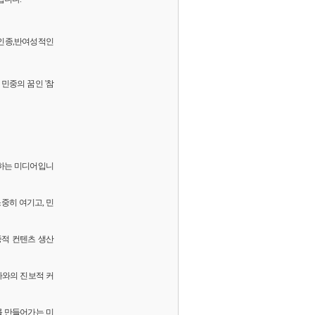
 반인종,반여성적인
민중의 꿈인 '참
화하는 미디어입니
소중히 여기고, 민
중적 컨텐츠 생산
독자와의 진보적 커
를 만들어가는 미