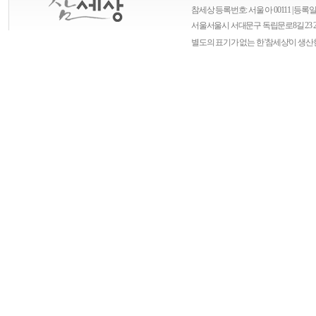
참세상 등록번호: 서울 아 00111 | 등록일자
서울
서울시 서대문구 독립문로8길 23 
별도의 표기가 없는 한 '참세상'이 생