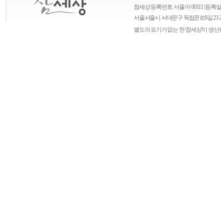
참세상 등록번호: 서울 아 00111 | 등록일자
서울
서울시 서대문구 독립문로8길 23 
별도의 표기가 없는 한 '참세상'이 생