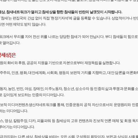
세상, 참새네트워크가 열리고 참세상을 향한 참새들의 반란의 날갯짓이 시작됩니다.
'의 '참새'는 편집국의 간섭 없이 직접 '현장기자석'에 글을 등록할 수 있습니다. 상업적이거나
면 어떤 제약도 받지 않습니다.
워크에서 무리를 지어 전선 위를 나르는 당당한 참새가 되어 만납시다. 부디 참새들의 힘으로 
짝 열어갑시다.
참세상]은
 회원의 회비와 후원, 공공의 지원을 기반으로 자본으로부터 재정독립을 실현합니다.
민주주의, 인권, 평화, 대안세계화, 사회화, 평등의 보편적 가치를 지향하고, 대안 담론을 여론
노동자, 농민, 빈민, 여성, 장애인, 이주노동자, 청소년, 성소수자 등 민중의 삶과 투쟁과 문화를 
로 깊이있게 보도하는 민중의 미디어입니다.
 진보적 미디어컨텐츠생산자네트워크를 통해, 민중운동의 공적 자산으로서의 운영원리와 민
하는 미디어입니다.
뉴스, 영상, 칼럼주장, 디카, 피플파워 등 참세상의 고유 컨텐츠와 진보적 언론 매체 및 회원 
루어가는 미디어입니다.
 지금까지와는 다른 세상, 참세상을 바라는 모든 사회 구성원의 희망이자, 보편과 상식의 사회