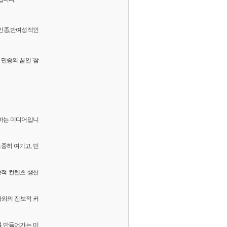
 반인종,반여성적인
민중의 꿈인 '참
화하는 미디어입니
소중히 여기고, 민
중적 컨텐츠 생산
독자와의 진보적 커
를 만들어가는 미