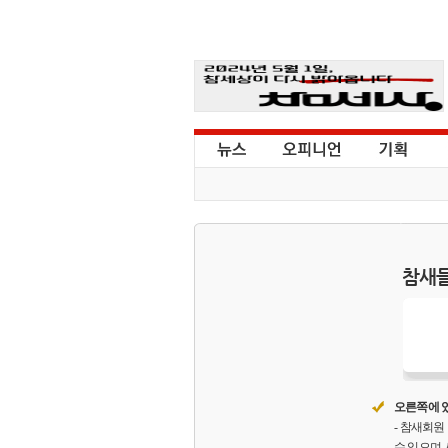
참새들
오른쪽에 있
- 참새회
수 있으며,