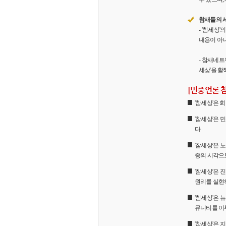
참새들의 
- '참세상
내용이 아니
- 참새네트
세상'을 활
[민중언론 
'참세상'은
'참세상'은 
다
'참세상'은 
중의 시각으
'참세상'은
원리를 실현
'참세상'은 
뮤니티를 이
'참세상'은