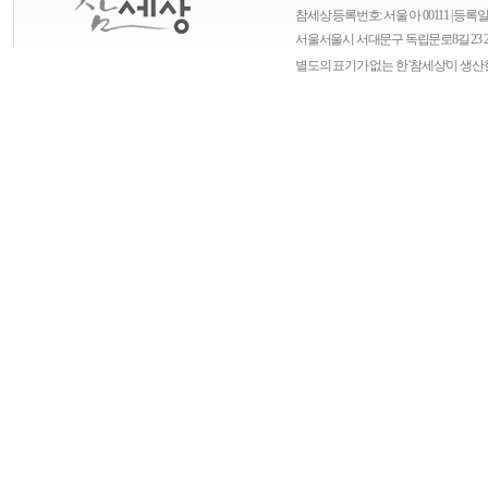
참세상 등록번호: 서울 아 00111 | 등록일자
서울
서울시 서대문구 독립문로8길 23 
별도의 표기가 없는 한 '참세상'이 생