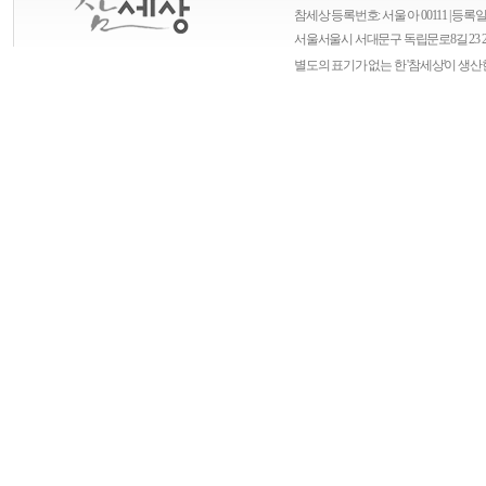
참세상 등록번호: 서울 아 00111 | 등록일자
서울
서울시 서대문구 독립문로8길 23 
별도의 표기가 없는 한 '참세상'이 생