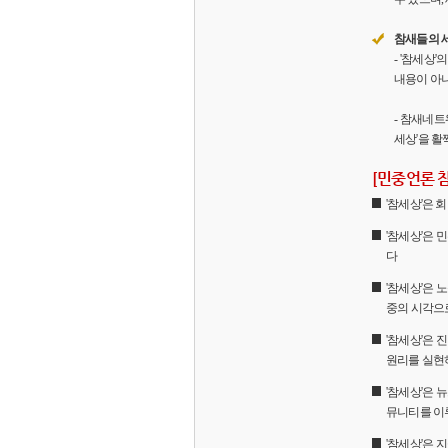
참새들의 
- '참세상
내용이 아니
- 참새네트
세상'을 활
[민중언론 
'참세상'은
'참세상'은 
다
'참세상'은 
중의 시각으
'참세상'은
원리를 실현
'참세상'은 
뮤니티를 이
'참세상'은