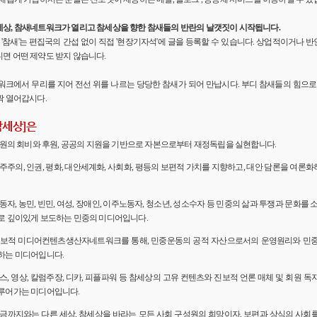
세상, 참새네트워크가 열리고 참세상을 향한 참새들의 반란의 날갯짓이 시작됩니다.
'의 '참새'는 편집국의 간섭 없이 직접 '현장기자석'에 글을 등록할 수 있습니다. 상업적이거나
면 어떤 제약도 받지 않습니다.
워크에서 무리를 지어 전선 위를 나르는 당당한 참새가 되어 만납시다. 부디 참새들의 힘으로 
짝 열어갑시다.
참세상]은
 회원의 회비와 후원, 공공의 지원을 기반으로 자본으로부터 재정독립을 실현합니다.
민주주의, 인권, 평화, 대안세계화, 사회화, 평등의 보편적 가치를 지향하고, 대안 담론을 여론
노동자, 농민, 빈민, 여성, 장애인, 이주노동자, 청소년, 성소수자 등 민중의 삶과 투쟁과 문화를 
로 깊이있게 보도하는 민중의 미디어입니다.
 진보적 미디어컨텐츠생산자네트워크를 통해, 민중운동의 공적 자산으로서의 운영원리와 민
하는 미디어입니다.
뉴스, 영상, 칼럼주장, 디카, 피플파워 등 참세상의 고유 컨텐츠와 진보적 언론 매체 및 회원 
루어가는 미디어입니다.
 지금까지와는 다른 세상, 참세상을 바라는 모든 사회 구성원의 희망이자, 보편과 상식의 사회