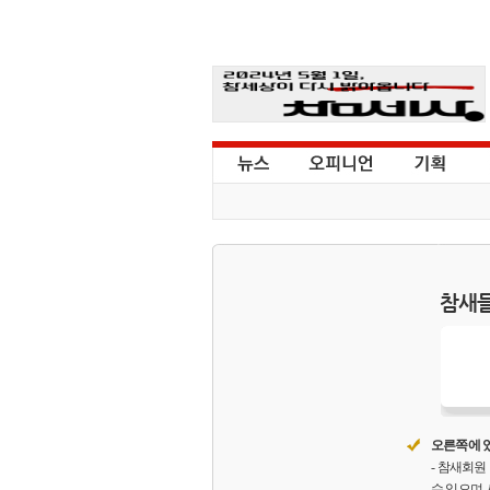
참새들
오른쪽에 있
- 참새회
수 있으며,