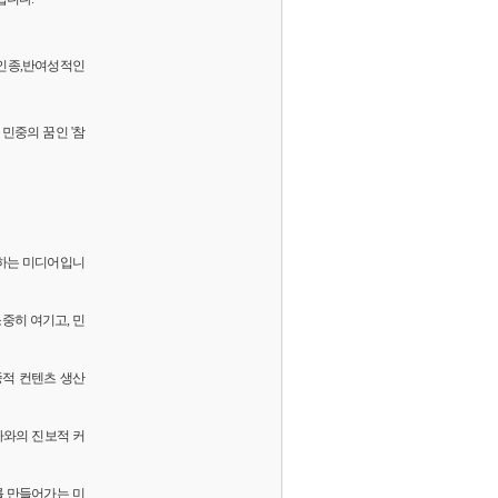
 반인종,반여성적인
민중의 꿈인 '참
화하는 미디어입니
소중히 여기고, 민
중적 컨텐츠 생산
독자와의 진보적 커
를 만들어가는 미