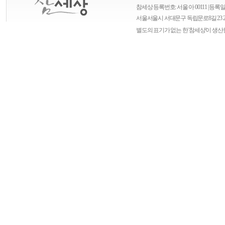
참세상 등록번호: 서울 아 00111 | 등록일자
서울
서울시 서대문구 독립문로8길 23 
별도의 표기가 없는 한 '참세상'이 생