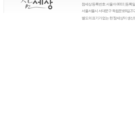
참세상 등록번호: 서울 아 00111 | 등록일자
서울
서울시 서대문구 독립문로8길 23 
별도의 표기가 없는 한 '참세상'이 생