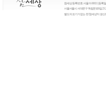
참세상 등록번호: 서울 아 00111 | 등록일자
서울
서울시 서대문구 독립문로8길 23 
별도의 표기가 없는 한 '참세상'이 생